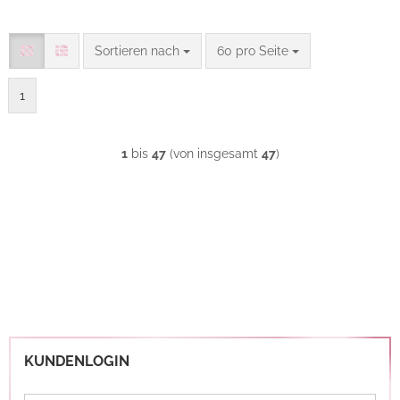
Sortieren nach
pro Seite
Sortieren nach
60 pro Seite
1
1
bis
47
(von insgesamt
47
)
KUNDENLOGIN