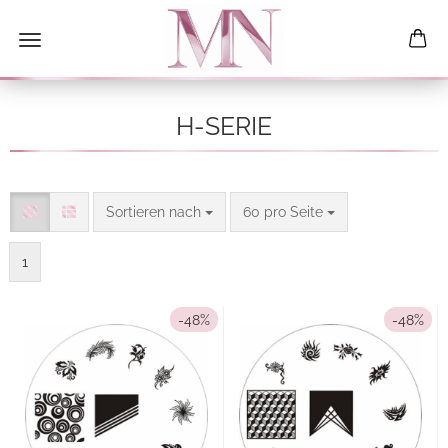
H-SERIE
Sortieren nach
pro Seite
Sortieren nach
60 pro Seite
1
-48%
-48%