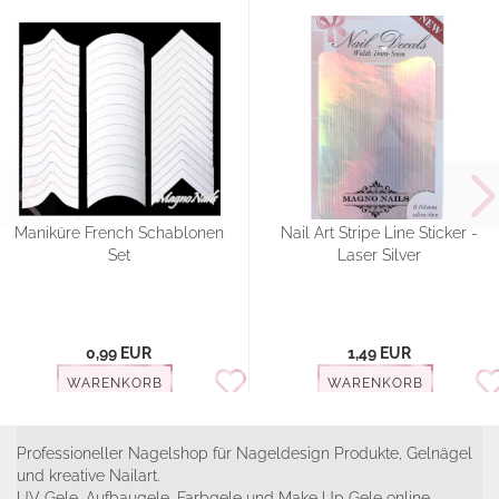
Maniküre French Schablonen
Nail Art Stripe Line Sticker -
Set
Laser Silver
0,99 EUR
1,49 EUR
WARENKORB
WARENKORB
Professioneller Nagelshop für Nageldesign Produkte, Gelnägel
und kreative Nailart.
UV Gele, Aufbaugele, Farbgele und Make Up Gele online