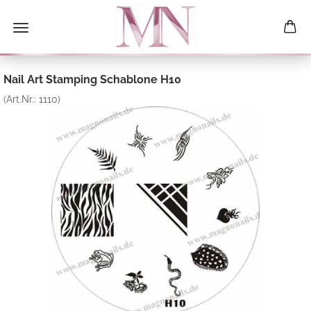
Nail Art Stamping Schablone H10
(Art.Nr.:
1110
)