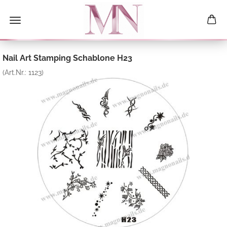
Nail Art Stamping Schablone H23
(Art.Nr.:
1123
)