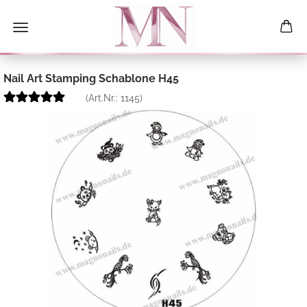
Nail Art Stamping Schablone H45
(Art.Nr.:
1145
)