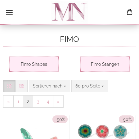
FIMO
Fimo Shapes
Fimo Stangen
Sortieren nach
pro Seite
Sortieren nach
60 pro Seite
«
1
2
3
4
»
-50%
-50%