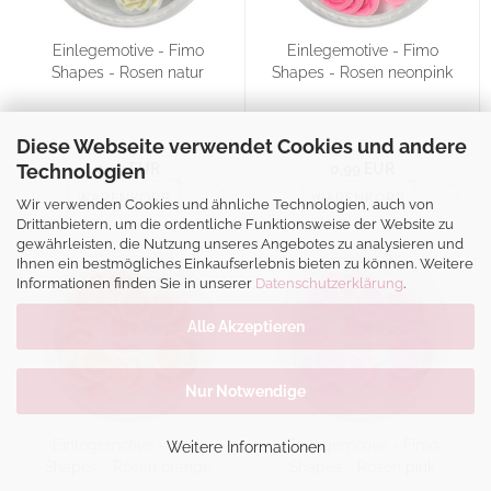
Einlegemotive - Fimo
Einlegemotive - Fimo
Shapes - Rosen natur
Shapes - Rosen neonpink
Diese Webseite verwendet Cookies und andere
Technologien
0,99 EUR
0,99 EUR
WARENKORB
WARENKORB
Wir verwenden Cookies und ähnliche Technologien, auch von
Drittanbietern, um die ordentliche Funktionsweise der Website zu
gewährleisten, die Nutzung unseres Angebotes zu analysieren und
Ihnen ein bestmögliches Einkaufserlebnis bieten zu können. Weitere
Informationen finden Sie in unserer
Datenschutzerklärung
.
Alle Akzeptieren
Nur Notwendige
Einlegemotive - Fimo
Einlegemotive - Fimo
Weitere Informationen
Shapes - Rosen orange
Shapes - Rosen pink