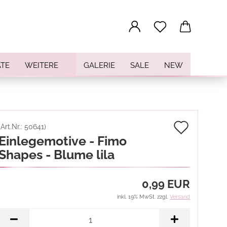
...
TE
WEITERE
GALERIE
SALE
NEW
Auf
(Art.Nr.:
50641
)
Einlegemotive - Fimo
den
Shapes - Blume lila
Merkz
0,99 EUR
inkl. 19% MwSt. zzgl.
Versand