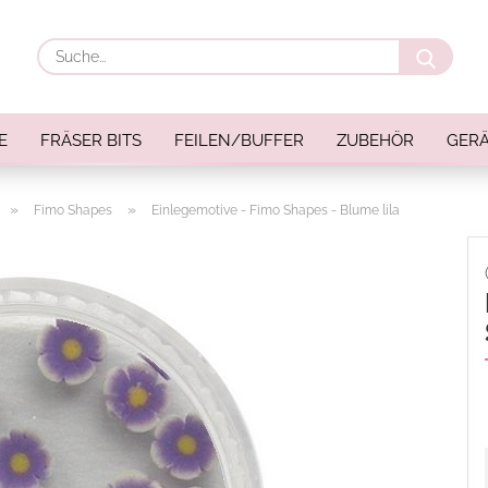
Suche
E
FRÄSER BITS
FEILEN/BUFFER
ZUBEHÖR
GERÄ
»
»
Fimo Shapes
Einlegemotive - Fimo Shapes - Blume lila