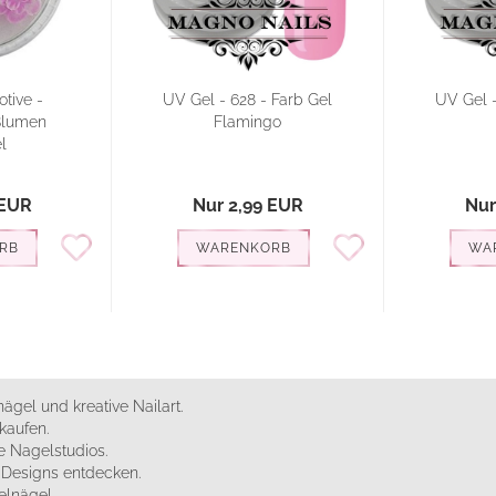
tive -
UV Gel - 628 - Farb Gel
UV Gel -
Blumen
Flamingo
l
 EUR
Nur 2,99 EUR
Nur
RB
WARENKORB
WA
ägel und kreative Nailart.
kaufen.
 Nagelstudios.
e Designs entdecken.
elnägel.