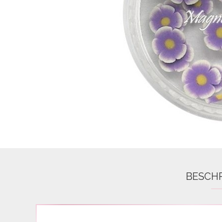
Airbrush
3D Nail Formen
Feine Acrylfarbe / Aquarell
Nail Piercing
BESCH