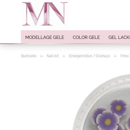
MODELLAGE GELE
COLOR GELE
GEL LACK
»
»
»
Startseite
Nail Art
Einlegemotive / Overlays
Fimo
Nail Art anzeigen
Strasssteine
Einlegemotive / Overlays
Pigmente
Nail Sticker
Nail Art Folien
Nail Stamping
Glitter
INK Colors
Nail Art Sets