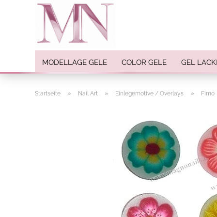
MODELLAGE GELE
COLOR GELE
GEL LACK
»
»
»
Startseite
Nail Art
Einlegemotive / Overlays
Fimo
Nail Art anzeigen
Strasssteine
Einlegemotive / Overlays
Pigmente
Nail Sticker
Nail Art Folien
Nail Stamping
Glitter
INK Colors
Nail Art Sets