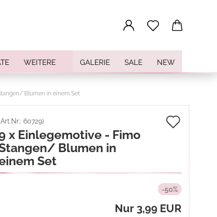
...
TE
WEITERE
GALERIE
SALE
NEW
 Stangen/ Blumen in einem Set
Auf
(Art.Nr.:
60729
)
9 x Einlegemotive - Fimo
den
Stangen/ Blumen in
Merkz
einem Set
-50%
Nur 3,99 EUR