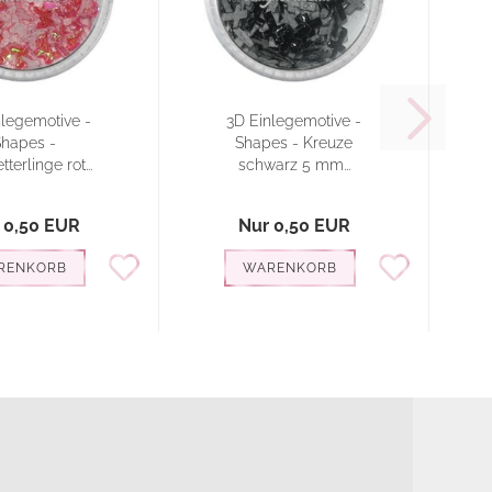
nlegemotive -
3D Einlegemotive -
hapes -
Shapes - Kreuze
S
terlinge rot...
schwarz 5 mm...
 0,50 EUR
Nur 0,50 EUR
RENKORB
WARENKORB