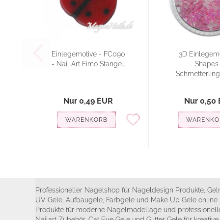
Einlegemotive - FC090
3D Einlegemo
- Nail Art Fimo Stange...
Shapes 
Schmetterlinge
Nur 0,49 EUR
Nur 0,50
WARENKORB
WARENKO
Professioneller Nagelshop für Nageldesign Produkte, Geln
UV Gele, Aufbaugele, Farbgele und Make Up Gele online 
Produkte für moderne Nagelmodellage und professionelle
Nailart Zubehör, Cat Eye Gele und Glitter Gele für kreativ