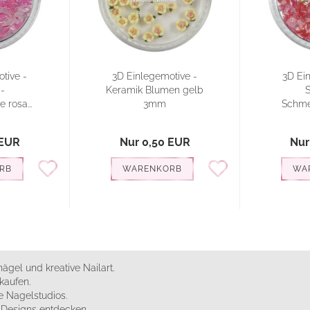
tive -
3D Einlegemotive -
3D Ei
-
Keramik Blumen gelb
S
 rosa...
3mm
Schmet
 EUR
Nur 0,50 EUR
Nur
RB
WARENKORB
WA
ägel und kreative Nailart.
kaufen.
 Nagelstudios.
e Designs entdecken.