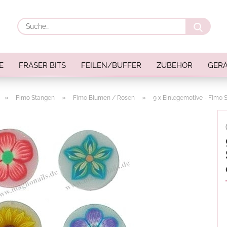
Suche
E
FRÄSER BITS
FEILEN/BUFFER
ZUBEHÖR
GERÄ
»
»
»
Fimo Stangen
Fimo Blumen / Rosen
9 x Einlegemotive - Fimo