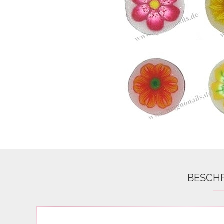
Airbrush
3D Nail Formen
Feine Acrylfarbe / Aquarell
Nail Piercing
BESCH