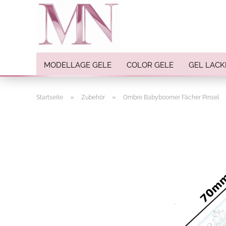
MODELLAGE GELE
COLOR GELE
GEL LACK
»
»
Startseite
Zubehör
Ombre Babyboomer Fächer Pinsel
Nail Art anzeigen
Strasssteine
Einlegemotive / Overlays
Pigmente
Nail Sticker
Nail Art Folien
Nail Stamping
Glitter
INK Colors
Nail Art Sets