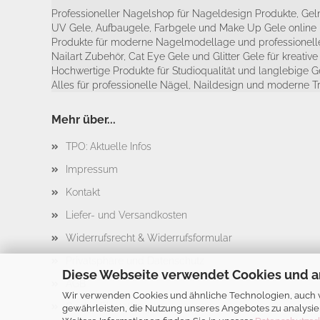
Professioneller Nagelshop für Nageldesign Produkte, Geln
UV Gele, Aufbaugele, Farbgele und Make Up Gele online 
Produkte für moderne Nagelmodellage und professionelle
Nailart Zubehör, Cat Eye Gele und Glitter Gele für kreativ
Hochwertige Produkte für Studioqualität und langlebige G
Alles für professionelle Nägel, Naildesign und moderne T
Mehr über...
TPO: Aktuelle Infos
Impressum
Kontakt
Liefer- und Versandkosten
Widerrufsrecht & Widerrufsformular
Privatsphäre und Datenschutz
Diese Webseite verwendet Cookies und a
AGB
Wir verwenden Cookies und ähnliche Technologien, auch vo
Cookie Einstellungen
gewährleisten, die Nutzung unseres Angebotes zu analysie