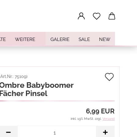
...
TE
WEITERE
GALERIE
SALE
NEW
Auf
(Art.Nr.:
75109
)
Ombre Babyboomer
den
Fächer Pinsel
Merkz
6,99 EUR
inkl. 19% MwSt. zzgl.
Versand