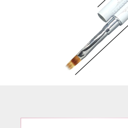
Airbrush
3D Nail Formen
Feine Acrylfarbe / Aquarell
Nail Piercing