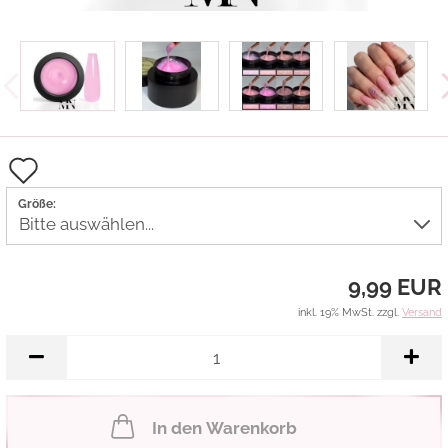
Auf
den
Größe:
Merkzettel
9,99 EUR
inkl. 19% MwSt. zzgl.
Versand
In den Warenkorb