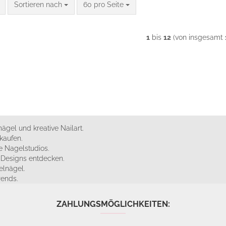
Sortieren nach
pro Seite
Sortieren nach
60 pro Seite
1
bis
12
(von insgesamt
ägel und kreative Nailart.
kaufen.
 Nagelstudios.
e Designs entdecken.
elnägel.
rends.
ZAHLUNGSMÖGLICHKEITEN: