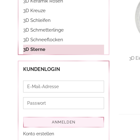
3D Keramik Rosen
Airbrush
3D Kreuze
3D Nail Formen
3D Schleifen
Feine Acrylfarbe / Aquarell
3D Schmetterlinge
Nail Piercing
3D Schneeflocken
3D Sterne
3D Ei
KUNDENLOGIN
E-
Mail-
Adresse
Passwort
ANMELDEN
Konto erstellen