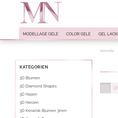
MODELLAGE GELE
COLOR GELE
GEL LACK
Startseite
Nail Art anzeigen
Strasssteine
KATEGORIEN
Einlegemotive / Overlays
Pigmente
3D Blumen
Nail Sticker
3D Diamond Shapes
Nail Art Folien
3D Hasen
Nail Stamping
3D Herzen
Glitter
3D Keramik Blumen 3mm
INK Colors
Nail Art Sets