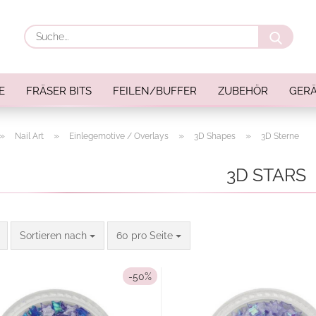
Suche
E
FRÄSER BITS
FEILEN/BUFFER
ZUBEHÖR
GERÄ
»
»
»
»
Nail Art
Einlegemotive / Overlays
3D Shapes
3D Sterne
3D STARS
Sortieren nach
pro Seite
Sortieren nach
60 pro Seite
-50%