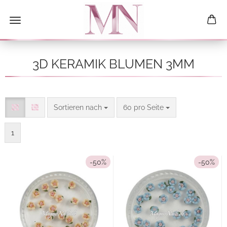
3D KERAMIK BLUMEN 3MM
Sortieren nach
pro Seite
Sortieren nach
60 pro Seite
1
-50%
-50%