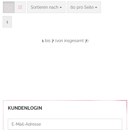
Sortieren nach
pro Seite
Sortieren nach
60 pro Seite
1
1
bis
7
(von insgesamt
7
)
KUNDENLOGIN
E-