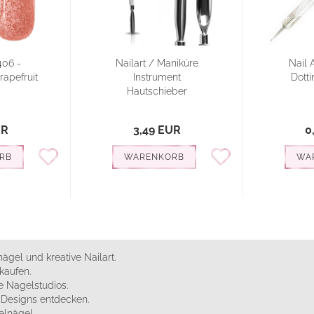
406 -
Nailart / Maniküre
Nail 
rapefruit
Instrument
Dotti
Hautschieber
UR
3,49 EUR
0
RB
WARENKORB
WA
ägel und kreative Nailart.
kaufen.
 Nagelstudios.
e Designs entdecken.
elnägel.