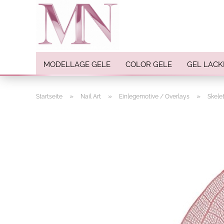
MODELLAGE GELE
COLOR GELE
GEL LACK
»
»
»
Startseite
Nail Art
Einlegemotive / Overlays
Skelet
Nail Art anzeigen
Strasssteine
Einlegemotive / Overlays
Pigmente
Nail Sticker
Nail Art Folien
Nail Stamping
Glitter
INK Colors
Nail Art Sets