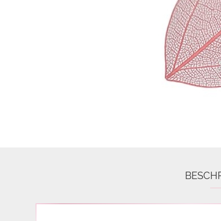
Airbrush
3D Nail Formen
Feine Acrylfarbe / Aquarell
Nail Piercing
BESCH