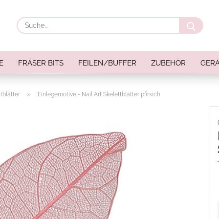
Suche
E
FRÄSER BITS
FEILEN/BUFFER
ZUBEHÖR
GERÄ
»
tblätter
Einlegemotive - Nail Art Skelettblätter pfirsich