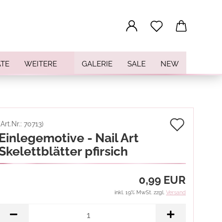
...
TE
WEITERE
GALERIE
SALE
NEW
Auf
(Art.Nr.:
70713
)
Einlegemotive - Nail Art
den
Skelettblätter pfirsich
Merkz
0,99 EUR
inkl. 19% MwSt. zzgl.
Versand