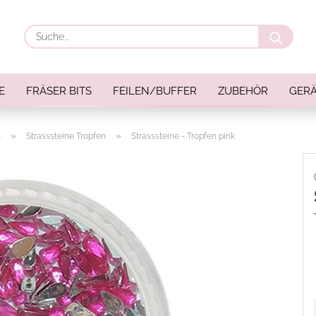
Suche
E
FRÄSER BITS
FEILEN/BUFFER
ZUBEHÖR
GERÄ
»
»
n
Strasssteine Tropfen
Strasssteine - Tropfen pink