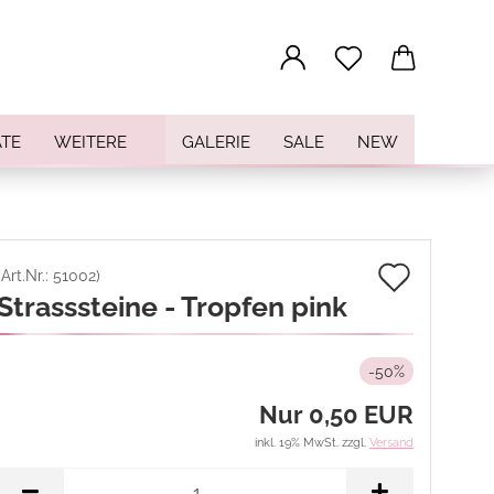
...
TE
WEITERE
GALERIE
SALE
NEW
Auf
(Art.Nr.:
51002
)
Strasssteine - Tropfen pink
den
Merkz
-50%
Nur 0,50 EUR
inkl. 19% MwSt. zzgl.
Versand