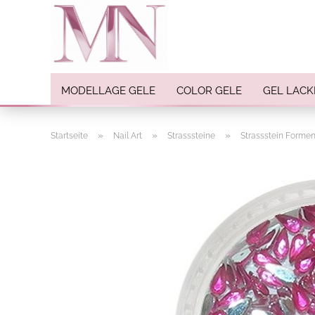
MODELLAGE GELE
COLOR GELE
GEL LACK
»
»
»
Startseite
Nail Art
Strasssteine
Strassstein Forme
Nail Art anzeigen
Strasssteine
Einlegemotive / Overlays
Pigmente
Nail Sticker
Nail Art Folien
Nail Stamping
Glitter
INK Colors
Nail Art Sets