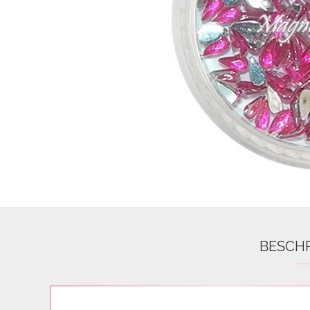
Airbrush
3D Nail Formen
Feine Acrylfarbe / Aquarell
Nail Piercing
BESCH