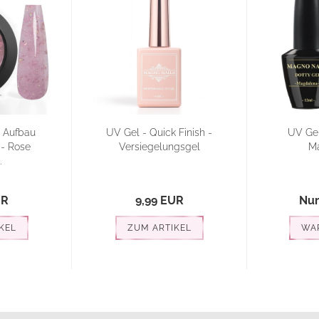
- Aufbau
UV Gel - Quick Finish -
UV Gel
- Rose
Versiegelungsgel
M
.
UR
9,99 EUR
Nur
KEL
ZUM ARTIKEL
WA