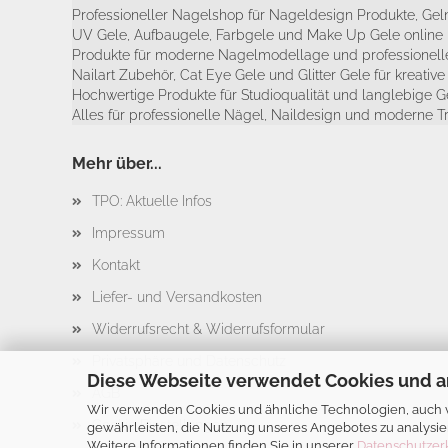
Professioneller Nagelshop für Nageldesign Produkte, Geln
UV Gele, Aufbaugele, Farbgele und Make Up Gele online 
Produkte für moderne Nagelmodellage und professionelle
Nailart Zubehör, Cat Eye Gele und Glitter Gele für kreativ
Hochwertige Produkte für Studioqualität und langlebige G
Alles für professionelle Nägel, Naildesign und moderne T
Mehr über...
TPO: Aktuelle Infos
Impressum
Kontakt
Liefer- und Versandkosten
Widerrufsrecht & Widerrufsformular
Privatsphäre und Datenschutz
Diese Webseite verwendet Cookies und a
AGB
Wir verwenden Cookies und ähnliche Technologien, auch vo
Cookie Einstellungen
gewährleisten, die Nutzung unseres Angebotes zu analysie
Weitere Informationen finden Sie in unserer
Datenschutzer