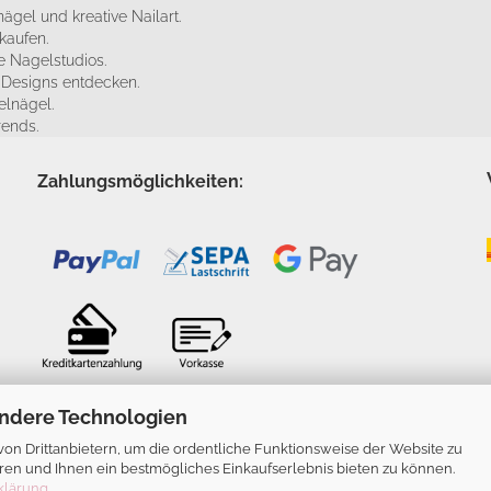
ägel und kreative Nailart.
kaufen.
 Nagelstudios.
e Designs entdecken.
elnägel.
rends.
Zahlungsmöglichkeiten:
ndere Technologien
n Drittanbietern, um die ordentliche Funktionsweise der Website zu
ren und Ihnen ein bestmögliches Einkaufserlebnis bieten zu können.
klärung
.