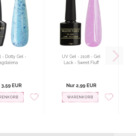
 - Dotty Gel -
UV Gel - 2108 - Gel
agdalena
Lack - Sweet Fluff
 3,59 EUR
Nur 2,99 EUR
RENKORB
WARENKORB