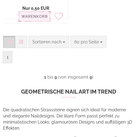
Nur 0,50 EUR
WARENKORB
Sortieren nach
pro Seite
Sortieren nach
60 pro Seite
1
1
bis
9
(von insgesamt
9
)
GEOMETRISCHE NAIL ART IM TREND
Die quadratischen Strasssteine eignen sich ideal für moderne
und elegante Naildesigns. Die klare Form passt perfekt zu
minimalistischen Looks, glamourösen Designs und auffälligen 3D
Effekten.