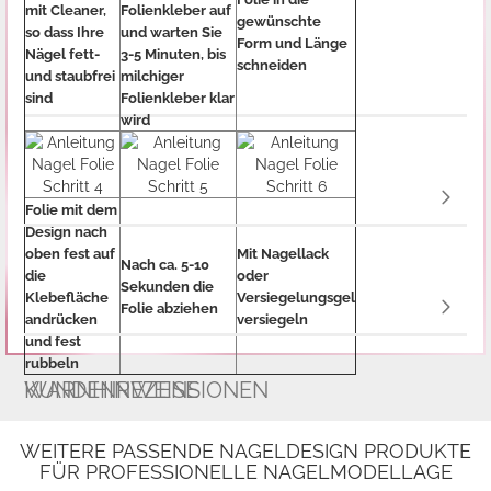
mit Cleaner,
Folienkleber auf
gewünschte
so dass Ihre
und warten Sie
Form und Länge
Nägel fett-
3-5 Minuten, bis
schneiden
und staubfrei
milchiger
sind
Folienkleber klar
wird
Folie mit dem
Design nach
oben fest auf
Mit Nagellack
Nach ca. 5-10
die
oder
Sekunden die
Klebefläche
Versiegelungsgel
Folie abziehen
andrücken
versiegeln
und fest
rubbeln
WARNHINWEISE
KUNDENREZENSIONEN
WEITERE PASSENDE NAGELDESIGN PRODUKTE
FÜR PROFESSIONELLE NAGELMODELLAGE