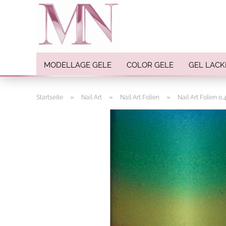
MODELLAGE GELE
COLOR GELE
GEL LACK
»
»
»
Startseite
Nail Art
Nail Art Folien
Nail Art Folien 0
Nail Art anzeigen
Strasssteine
Einlegemotive / Overlays
Pigmente
Nail Sticker
Nail Art Folien
Nail Stamping
Glitter
INK Colors
Nail Art Sets