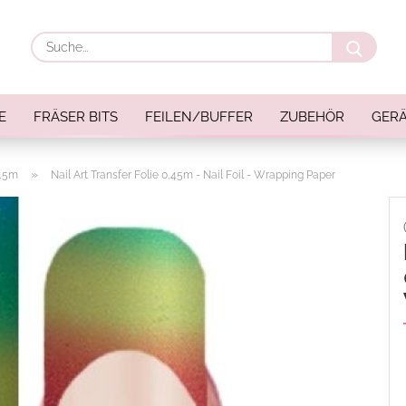
Suche
E
FRÄSER BITS
FEILEN/BUFFER
ZUBEHÖR
GERÄ
»
,45m
Nail Art Transfer Folie 0,45m - Nail Foil - Wrapping Paper