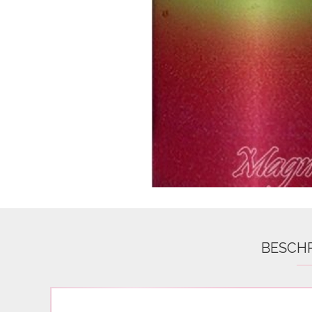
Airbrush
3D Nail Formen
Feine Acrylfarbe / Aquarell
Nail Piercing
BESCH