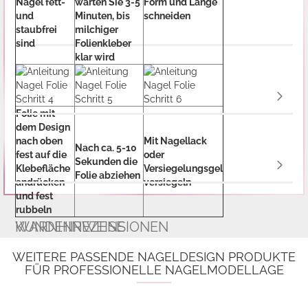
Nägel fett-
warten Sie 3-5
Form und Länge
und
Minuten, bis
schneiden
staubfrei
milchiger
sind
Folienkleber
klar wird
Folie mit
dem Design
nach oben
Mit Nagellack
Nach ca. 5-10
fest auf die
oder
Sekunden die
Klebefläche
Versiegelungsgel
Folie abziehen
andrücken
versiegeln
und fest
rubbeln
WARNHINWEISE
KUNDENREZENSIONEN
WEITERE PASSENDE NAGELDESIGN PRODUKTE
FÜR PROFESSIONELLE NAGELMODELLAGE