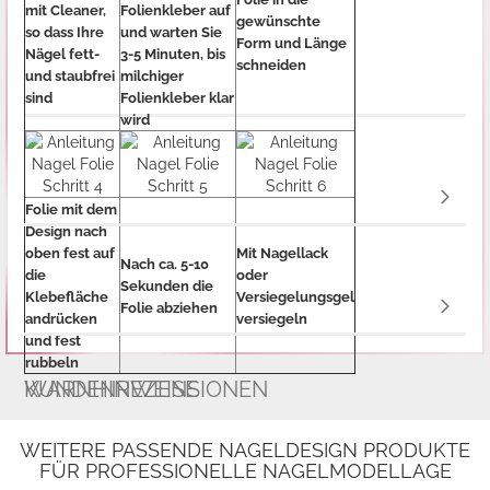
mit Cleaner,
Folienkleber auf
gewünschte
so dass Ihre
und warten Sie
Form und Länge
Nägel fett-
3-5 Minuten, bis
schneiden
und staubfrei
milchiger
sind
Folienkleber klar
wird
Folie mit dem
Design nach
oben fest auf
Mit Nagellack
Nach ca. 5-10
die
oder
Sekunden die
Klebefläche
Versiegelungsgel
Folie abziehen
andrücken
versiegeln
und fest
rubbeln
WARNHINWEISE
KUNDENREZENSIONEN
WEITERE PASSENDE NAGELDESIGN PRODUKTE
FÜR PROFESSIONELLE NAGELMODELLAGE