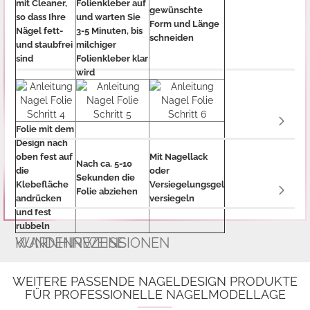
mit Cleaner,
Folienkleber auf
gewünschte
so dass Ihre
und warten Sie
Form und Länge
Nägel fett-
3-5 Minuten, bis
schneiden
und staubfrei
milchiger
sind
Folienkleber klar
wird
Folie mit dem
Design nach
oben fest auf
Mit Nagellack
Nach ca. 5-10
die
oder
Sekunden die
Klebefläche
Versiegelungsgel
Folie abziehen
andrücken
versiegeln
und fest
rubbeln
WARNHINWEISE
KUNDENREZENSIONEN
WEITERE PASSENDE NAGELDESIGN PRODUKTE
FÜR PROFESSIONELLE NAGELMODELLAGE