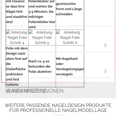
mit Cleaner,
Folienkleber auf
gewünschte
so dass Ihre
und warten Sie
Form und Länge
Nägel fett-
3-5 Minuten, bis
schneiden
und staubfrei
milchiger
sind
Folienkleber klar
wird
Folie mit dem
Design nach
oben fest auf
Mit Nagellack
Nach ca. 5-10
die
oder
Sekunden die
Klebefläche
Versiegelungsgel
Folie abziehen
andrücken
versiegeln
und fest
rubbeln
WARNHINWEISE
KUNDENREZENSIONEN
WEITERE PASSENDE NAGELDESIGN PRODUKTE
FÜR PROFESSIONELLE NAGELMODELLAGE