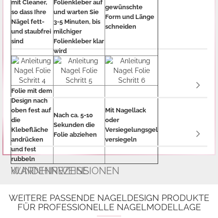
mit Cleaner,
Folienkleber auf
gewünschte
so dass Ihre
und warten Sie
Form und Länge
Nägel fett-
3-5 Minuten, bis
schneiden
und staubfrei
milchiger
sind
Folienkleber klar
wird
Folie mit dem
Design nach
oben fest auf
Mit Nagellack
Nach ca. 5-10
die
oder
Sekunden die
Klebefläche
Versiegelungsgel
Folie abziehen
andrücken
versiegeln
und fest
rubbeln
WARNHINWEISE
KUNDENREZENSIONEN
WEITERE PASSENDE NAGELDESIGN PRODUKTE
FÜR PROFESSIONELLE NAGELMODELLAGE