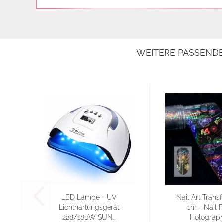
WEITERE PASSEND
LED Lampe - UV
Nail Art Transf
Lichthärtungsgerät
1m - Nail F
228/180W SUN...
Holographi