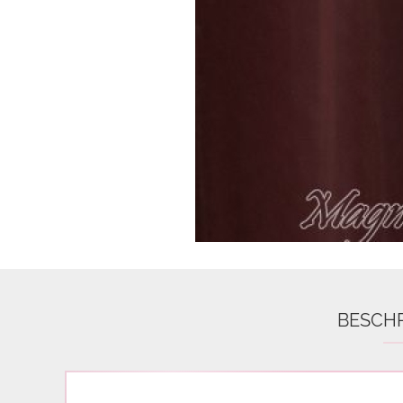
Airbrush
3D Nail Formen
Feine Acrylfarbe / Aquarell
Nail Piercing
BESCH