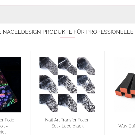
E NAGELDESIGN PRODUKTE FÜR PROFESSIONELL
er Folie
Nail Art Transfer Folien
oil -
Set - Lace black
Way Buff
c...