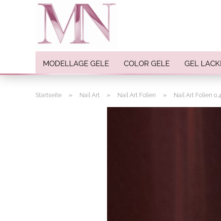
MODELLAGE GELE
COLOR GELE
GEL LACK
»
»
»
Startseite
Nail Art
Nail Art Folien
Nail Art Folien 0
Nail Art anzeigen
Strasssteine
Einlegemotive / Overlays
Pigmente
Nail Sticker
Nail Art Folien
Nail Stamping
Glitter
INK Colors
Nail Art Sets