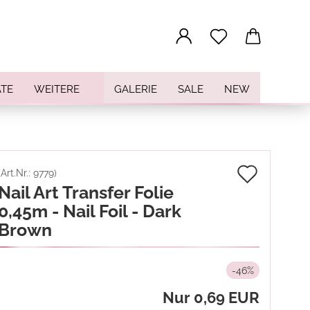
...
TE
WEITERE
GALERIE
SALE
NEW
Auf
(Art.Nr.:
9779
)
Nail Art Transfer Folie
den
0,45m - Nail Foil - Dark
Merkz
Brown
-46%
Nur 0,69 EUR