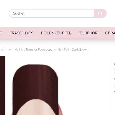
Suche
E
FRÄSER BITS
FEILEN/BUFFER
ZUBEHÖR
GERÄ
»
,45m
Nail Art Transfer Folie 0,45m - Nail Foil - Dark Brown