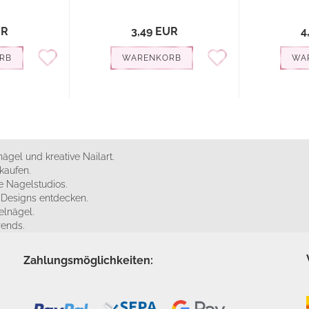
UR
3,49 EUR
4
RB
WARENKORB
WA
ägel und kreative Nailart.
kaufen.
 Nagelstudios.
e Designs entdecken.
elnägel.
rends.
Zahlungsmöglichkeiten: