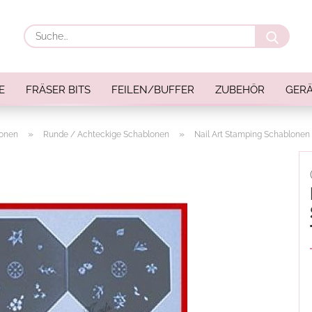
Suche
E
FRÄSER BITS
FEILEN/BUFFER
ZUBEHÖR
GERÄ
»
»
lonen
Runde / Achteckige Schablonen
Nail Art Stamping Schablonen S