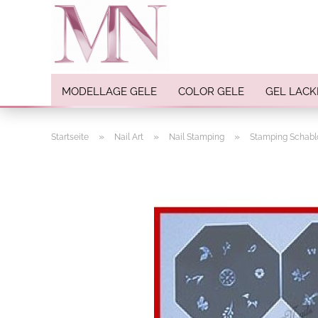
MODELLAGE GELE
COLOR GELE
GEL LACK
»
»
»
Startseite
Nail Art
Nail Stamping
Stamping Schab
Nail Art anzeigen
Strasssteine
Einlegemotive / Overlays
Pigmente
Nail Sticker
Nail Art Folien
Nail Stamping
Glitter
INK Colors
Nail Art Sets