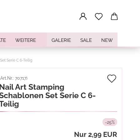
...
TE
WEITERE
GALERIE
SALE
NEW
et Serie C 6-Teilig
Auf
(Art.Nr.:
70717
)
Nail Art Stamping
den
Schablonen Set Serie C 6-
Merkz
Teilig
-25%
Nur 2,99 EUR