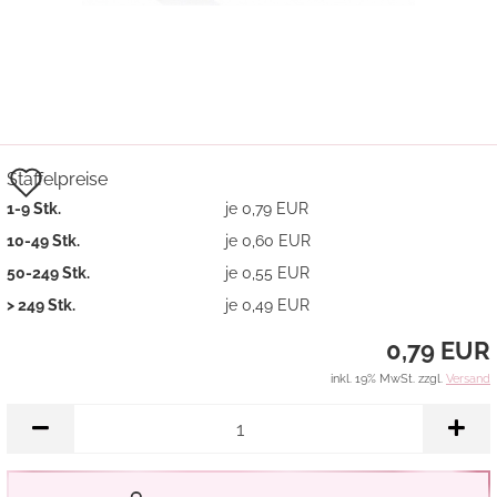
Auf
Staffelpreise
1-9 Stk.
je 0,79 EUR
den
10-49 Stk.
je 0,60 EUR
Merkzettel
50-249 Stk.
je 0,55 EUR
> 249 Stk.
je 0,49 EUR
0,79 EUR
inkl. 19% MwSt. zzgl.
Versand