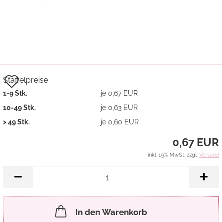
Auf
Staffelpreise
1-9 Stk.
je 0,67 EUR
den
10-49 Stk.
je 0,63 EUR
Merkzettel
> 49 Stk.
je 0,60 EUR
0,67 EUR
inkl. 19% MwSt. zzgl.
Versand
In den Warenkorb