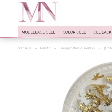
MODELLAGE GELE
COLOR GELE
GEL LACK
»
»
»
Startseite
Nail Art
Einlegemotive / Overlays
3D Sh
Nail Art anzeigen
Strasssteine
Einlegemotive / Overlays
Pigmente
Nail Sticker
Nail Art Folien
Nail Stamping
Glitter
INK Colors
Nail Art Sets