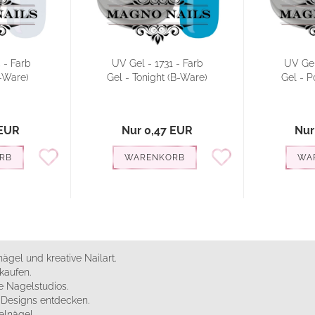
 - Farb
UV Gel - 1731 - Farb
UV Gel
B-Ware)
Gel - Tonight (B-Ware)
Gel - P
 EUR
Nur 0,47 EUR
Nur
RB
WARENKORB
WA
ägel und kreative Nailart.
kaufen.
 Nagelstudios.
e Designs entdecken.
elnägel.