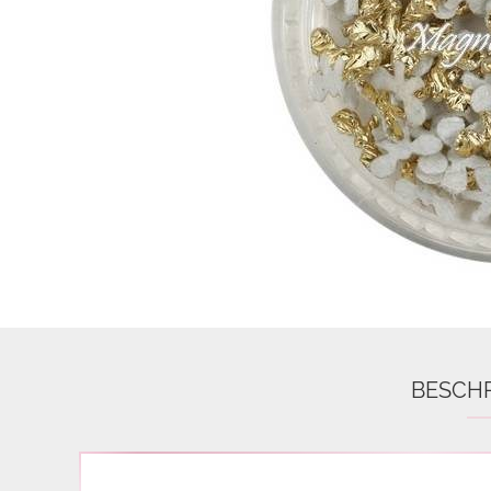
Airbrush
3D Nail Formen
Feine Acrylfarbe / Aquarell
Nail Piercing
BESCH