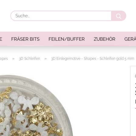
Suche
E
FRÄSER BITS
FEILEN/BUFFER
ZUBEHÖR
GERÄ
»
»
apes
3D Schleifen
3D Einlegemotive - Shapes - Schleifen gold 5 mm