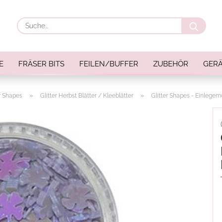
Suche
E
FRÄSER BITS
FEILEN/BUFFER
ZUBEHÖR
GERÄ
»
»
er Shapes
Glitter Herbst Blätter / Kleeblätter
Glitter Shapes - Einlegemo