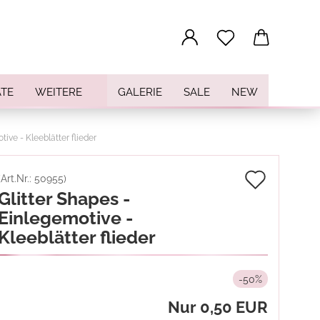
...
TE
WEITERE
GALERIE
SALE
NEW
tive - Kleeblätter flieder
Auf
(Art.Nr.:
50955
)
Glitter Shapes -
den
Einlegemotive -
Merkz
Kleeblätter flieder
-50%
Nur 0,50 EUR