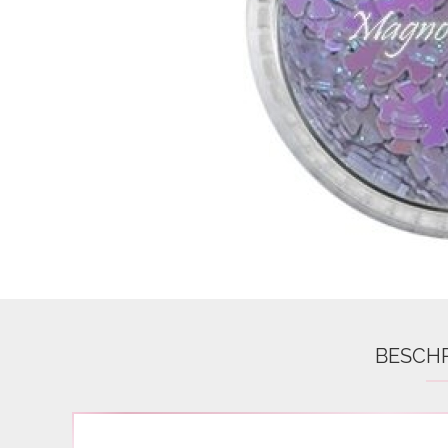
Airbrush
3D Nail Formen
Feine Acrylfarbe / Aquarell
Nail Piercing
BESCH