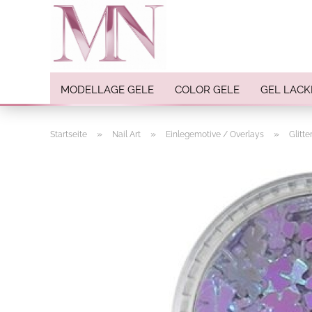
MODELLAGE GELE
COLOR GELE
GEL LACK
»
»
»
Startseite
Nail Art
Einlegemotive / Overlays
Glitt
Nail Art anzeigen
Strasssteine
Einlegemotive / Overlays
Pigmente
Nail Sticker
Nail Art Folien
Nail Stamping
Glitter
INK Colors
Nail Art Sets