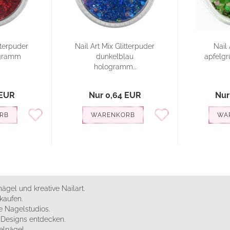
tterpuder
Nail Art Mix Glitterpuder
Nail 
ogramm
dunkelblau
apfelg
hologramm...
 EUR
Nur 0,64 EUR
Nur
RB
WARENKORB
WA
ägel und kreative Nailart.
kaufen.
 Nagelstudios.
e Designs entdecken.
elnägel.