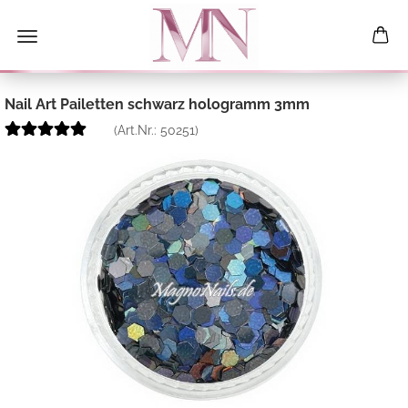
Nail Art Pailetten schwarz hologramm 3mm
(Art.Nr.:
50251
)