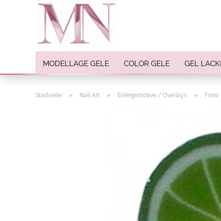
MODELLAGE GELE
COLOR GELE
GEL LACK
»
»
»
Startseite
Nail Art
Einlegemotive / Overlays
Fimo
Nail Art anzeigen
Strasssteine
Einlegemotive / Overlays
Pigmente
Nail Sticker
Nail Art Folien
Nail Stamping
Glitter
INK Colors
Nail Art Sets