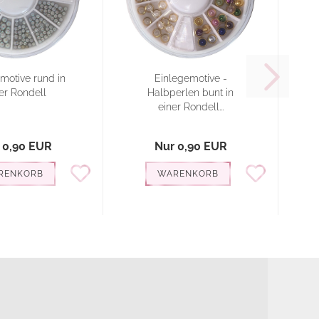
motive rund in
Einlegemotive -
2
er Rondell
Halbperlen bunt in
2
einer Rondell...
 0,90 EUR
Nur 0,90 EUR
RENKORB
WARENKORB