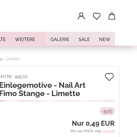
...
TE
WEITERE
GALERIE
SALE
NEW
ge - Limette
Auf
(Art.Nr.:
99572
)
Einlegemotive - Nail Art
den
Fimo Stange - Limette
Merkz
-50%
Nur 0,49 EUR
inkl. 19% MwSt. zzgl.
Versand