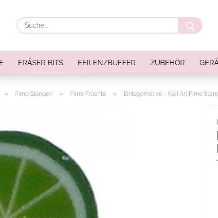
Suche
E
FRÄSER BITS
FEILEN/BUFFER
ZUBEHÖR
GERÄ
»
»
»
Fimo Stangen
Fimo Früchte
Einlegemotive - Nail Art Fimo Stan