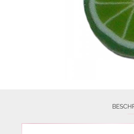
Airbrush
3D Nail Formen
Feine Acrylfarbe / Aquarell
Nail Piercing
BESCH