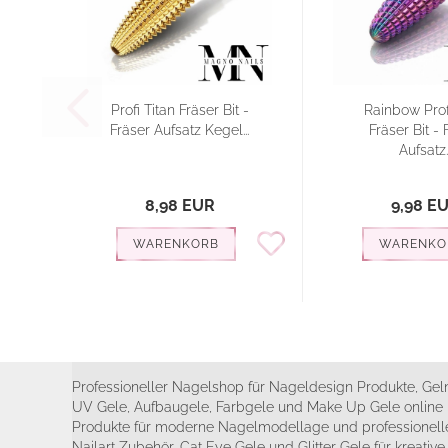
Profi Titan Fräser Bit -
Rainbow Prof
Fräser Aufsatz Kegel...
Fräser Bit - 
Aufsatz..
8,98 EUR
9,98 E
WARENKORB
WARENKO
Professioneller Nagelshop für Nageldesign Produkte, Geln
UV Gele, Aufbaugele, Farbgele und Make Up Gele online 
Produkte für moderne Nagelmodellage und professionelle
Nailart Zubehör, Cat Eye Gele und Glitter Gele für kreativ