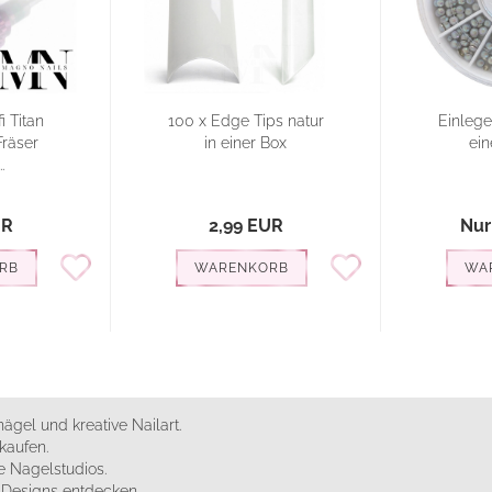
i Titan
100 x Edge Tips natur
Einlege
Fräser
in einer Box
ein
.
UR
2,99 EUR
Nur
RB
WARENKORB
WA
ägel und kreative Nailart.
kaufen.
 Nagelstudios.
e Designs entdecken.