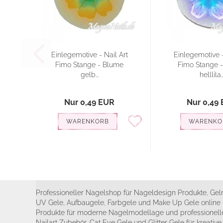
Einlegemotive - Nail Art
Einlegemotive -
Fimo Stange - Blume
Fimo Stange 
gelb...
helllila..
Nur 0,49 EUR
Nur 0,49
WARENKORB
WARENKO
Professioneller Nagelshop für Nageldesign Produkte, Geln
UV Gele, Aufbaugele, Farbgele und Make Up Gele online 
Produkte für moderne Nagelmodellage und professionelle
Nailart Zubehör, Cat Eye Gele und Glitter Gele für kreativ