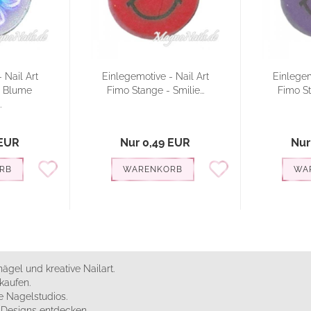
 Nail Art
Einlegemotive - Nail Art
Einlegem
- Blume
Fimo Stange - Smilie...
Fimo St
.
 EUR
Nur 0,49 EUR
Nur
RB
WARENKORB
WA
ägel und kreative Nailart.
kaufen.
 Nagelstudios.
e Designs entdecken.