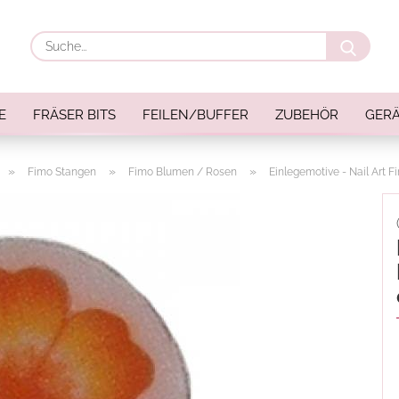
Suche
E
FRÄSER BITS
FEILEN/BUFFER
ZUBEHÖR
GERÄ
»
»
»
Fimo Stangen
Fimo Blumen / Rosen
Einlegemotive - Nail Art 