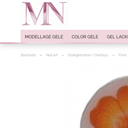
MODELLAGE GELE
COLOR GELE
GEL LACK
»
»
»
Startseite
Nail Art
Einlegemotive / Overlays
Fimo
Nail Art anzeigen
Strasssteine
Einlegemotive / Overlays
Pigmente
Nail Sticker
Nail Art Folien
Nail Stamping
Glitter
INK Colors
Nail Art Sets