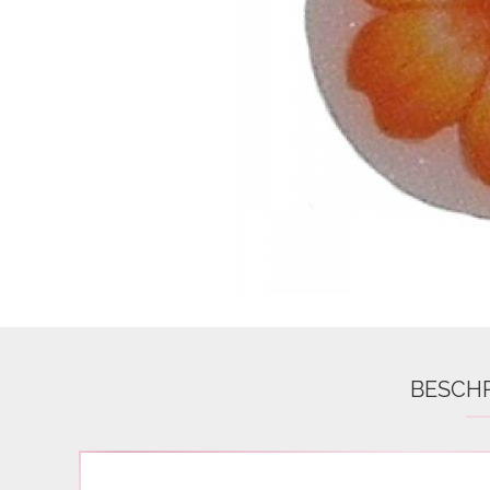
Airbrush
3D Nail Formen
Feine Acrylfarbe / Aquarell
Nail Piercing
BESCH