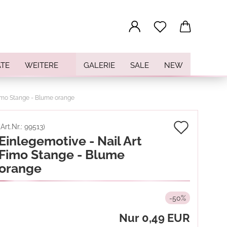
...
TE
WEITERE
GALERIE
SALE
NEW
Fimo Stange - Blume orange
Auf
(Art.Nr.:
99513
)
Einlegemotive - Nail Art
den
Fimo Stange - Blume
Merkz
orange
-50%
Nur 0,49 EUR