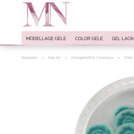
MODELLAGE GELE
COLOR GELE
GEL LACK
»
»
»
Startseite
Nail Art
Einlegemotive / Overlays
Fimo
Nail Art anzeigen
Strasssteine
Einlegemotive / Overlays
Pigmente
Nail Sticker
Nail Art Folien
Nail Stamping
Glitter
INK Colors
Nail Art Sets