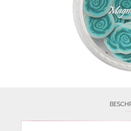
Airbrush
3D Nail Formen
Feine Acrylfarbe / Aquarell
Nail Piercing
BESCH