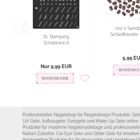
100 x Sandp
Schleifbänder G
XL Stamping
Schablone R
5,99 E
Nur 9,99 EUR
WARENKO
WARENKORB
Professioneller Nagelshop für Nageldesign Produkte, Geln
UV Gele, Aufbaugele, Farbgele und Make Up Gele online 
Produkte für moderne Nagelmodellage und professionelle
Nailart Zubehör, Cat Eye Gele und Glitter Gele für kreativ
Hochwertige Produkte für Studioqualität und langlebige G