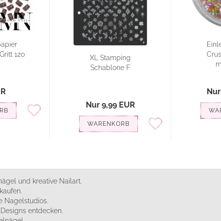
apier
Einl
ritt 120
Crus
XL Stamping
m
Schablone F
UR
Nur
Nur 9,99 EUR
RB
WA
WARENKORB
ägel und kreative Nailart.
kaufen.
 Nagelstudios.
e Designs entdecken.
elnägel.