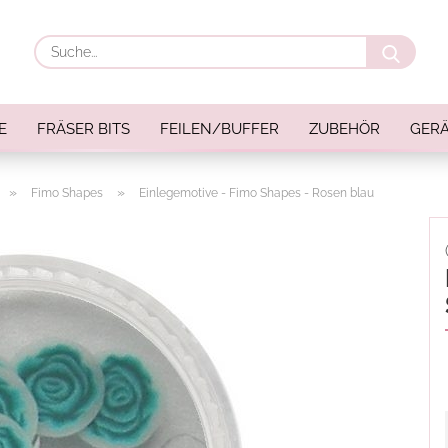
Suche
E
FRÄSER BITS
FEILEN/BUFFER
ZUBEHÖR
GERÄ
»
»
Fimo Shapes
Einlegemotive - Fimo Shapes - Rosen blau