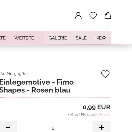
...
TE
WEITERE
GALERIE
SALE
NEW
Auf
(Art.Nr.:
50560
)
Einlegemotive - Fimo
den
Shapes - Rosen blau
Merkz
0,99 EUR
inkl. 19% MwSt. zzgl.
Versand