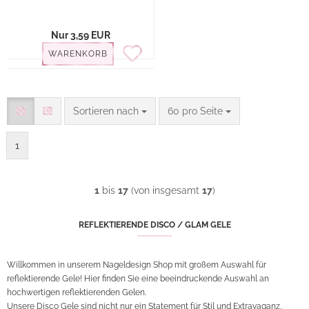
Nur 3,59 EUR
WARENKORB
Sortieren nach
pro Seite
Sortieren nach
60 pro Seite
1
1
bis
17
(von insgesamt
17
)
REFLEKTIERENDE DISCO / GLAM GELE
Willkommen in unserem Nageldesign Shop mit großem Auswahl für
reflektierende Gele! Hier finden Sie eine beeindruckende Auswahl an
hochwertigen reflektierenden Gelen.
Unsere Disco Gele sind nicht nur ein Statement für Stil und Extravaganz,