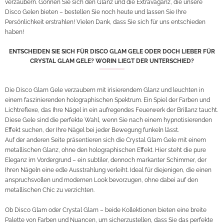
verzaubern. Gönnen Sie sich den Glanz und die Extravaganz, die unsere
Disco Gelen bieten – bestellen Sie noch heute und lassen Sie Ihre
Persönlichkeit erstrahlen! Vielen Dank, dass Sie sich für uns entschieden
haben!
ENTSCHEIDEN SIE SICH FÜR DISCO GLAM GELE ODER DOCH LIEBER FÜR
CRYSTAL GLAM GELE? WORIN LIEGT DER UNTERSCHIED?
Die Disco Glam Gele verzaubern mit irisierendem Glanz und leuchten in
einem faszinierenden holographischen Spektrum. Ein Spiel der Farben und
Lichtreflexe, das Ihre Nägel in ein aufregendes Feuerwerk der Brillanz taucht.
Diese Gele sind die perfekte Wahl, wenn Sie nach einem hypnotisierenden
Effekt suchen, der Ihre Nägel bei jeder Bewegung funkeln lässt.
Auf der anderen Seite präsentieren sich die Crystal Glam Gele mit einem
metallischen Glanz, ohne den holographischen Effekt. Hier steht die pure
Eleganz im Vordergrund – ein subtiler, dennoch markanter Schimmer, der
Ihren Nägeln eine edle Ausstrahlung verleiht. Ideal für diejenigen, die einen
anspruchsvollen und modernen Look bevorzugen, ohne dabei auf den
metallischen Chic zu verzichten.
Ob Disco Glam oder Crystal Glam – beide Kollektionen bieten eine breite
Palette von Farben und Nuancen, um sicherzustellen, dass Sie das perfekte