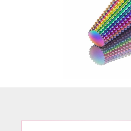
Airbrush
3D Nail Formen
Feine Acrylfarbe / Aquarell
Nail Piercing