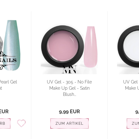
Pearl Gel
UV Gel - 305 - No File
UV Gel 
t
Make Up Gel - Satin
Make U
Blush...
 EUR
9,99 EUR
9
RB
ZUM ARTIKEL
ZU