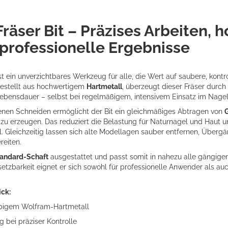
räser Bit – Präzises Arbeiten, 
 professionelle Ergebnisse
st ein unverzichtbares Werkzeug für alle, die Wert auf saubere, kontrol
gestellt aus hochwertigem
Hartmetall
, überzeugt dieser Fräser durch
Lebensdauer – selbst bei regelmäßigem, intensivem Einsatz im Nagel
fenen Schneiden ermöglicht der Bit ein gleichmäßiges Abtragen von
G
zu erzeugen. Das reduziert die Belastung für Naturnagel und Haut un
 Gleichzeitig lassen sich alte Modellagen sauber entfernen, Überg
reiten.
andard-Schaft
ausgestattet und passt somit in nahezu alle gängigen
nsetzbarkeit eignet er sich sowohl für professionelle Anwender als au
ick:
ebigem Wolfram-Hartmetall
 bei präziser Kontrolle