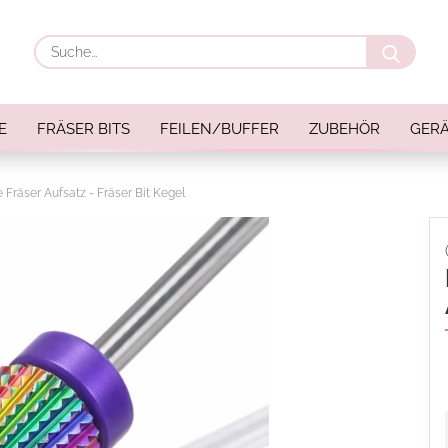
Suche
E
FRÄSER BITS
FEILEN/BUFFER
ZUBEHÖR
GERÄ
Fräser Aufsatz - Fräser Bit Kegel