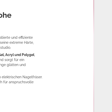
hohe
lierte und effiziente
 seine extreme Härte,
studio.
el, Acryl und Polygel
,
d sorgt für ein
änge glätten und
 elektrischen Nagelfräser.
ch für anspruchsvolle