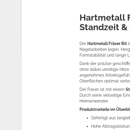
Hartmetall F
Standzeit &
Der
Hartmetall Fräser Bit
i
Nagelarbeiten legen. Her
Formstabilität und lange 
Dank der präzise geschlif
ohne dabei unnötige Hitze 
angenehmes Arbeitsgefühl.
Oberflächen optimal vorbe
Der Fräser ist mit einem
St
Durch seine vielseitige Ei
Heimanwender.
Produktvorteile im Überbl
Gefertigt aus langl
Hohe Abtragsleistung