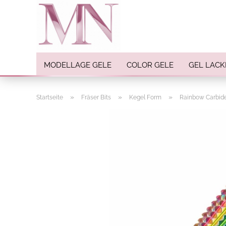
MODELLAGE GELE
COLOR GELE
GEL LACK
»
»
»
Startseite
Fräser Bits
Kegel Form
Rainbow Carbide 
Nail Art anzeigen
Strasssteine
Einlegemotive / Overlays
Pigmente
Nail Sticker
Nail Art Folien
Nail Stamping
Glitter
INK Colors
Nail Art Sets