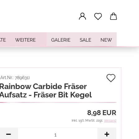
...
TE
WEITERE
GALERIE
SALE
NEW
Auf
(Art.Nr.:
789631
)
Rainbow Carbide Fräser
den
Aufsatz - Fräser Bit Kegel
Merkz
8,98 EUR
inkl. 19% MwSt. zzgl.
Versand