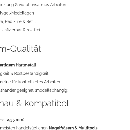
cklung & vibrationsarmes Arbeiten
Polygel-Modellagen
e, Pediküre & Refill
sinfizierbar & rostfrei
m-Qualität
rtigem Hartmetall
gkeit & Rostbeständigkeit
trie für kontrolliertes Arbeiten
kshänder geeignet (modellabhängig)
nau & kompatibel
eist
2,35 mm
)
 meisten handelsüblichen
Nagelfräsern & Multitools