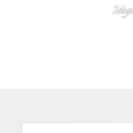
Airbrush
3D Nail Formen
Feine Acrylfarbe / Aquarell
Nail Piercing