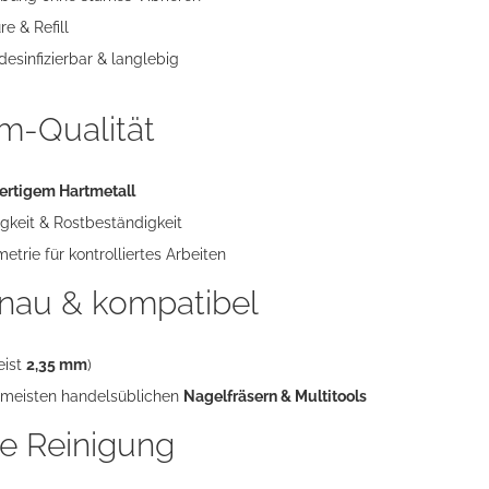
e & Refill
esinfizierbar & langlebig
m-Qualität
rtigem Hartmetall
gkeit & Rostbeständigkeit
trie für kontrolliertes Arbeiten
nau & kompatibel
eist
2,35 mm
)
 meisten handelsüblichen
Nagelfräsern & Multitools
e Reinigung