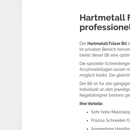
Hartmetall F
professione
Der
Hartmetall Fräser Bit
i
im privaten Bereich hervo
bietet dieser Bit eine opt
Die spezielle Schneidengeo
Acrylmodellagen lassen sic
möglich bleibt. Die gleic
Der Bit ist für alle gäng
individuell an den jeweili
Nageldesigner bestens ge
Ihre Vorteile:
Sehr hohe Materialqu
Präzise Schneiden f
Angenehme Handhabu