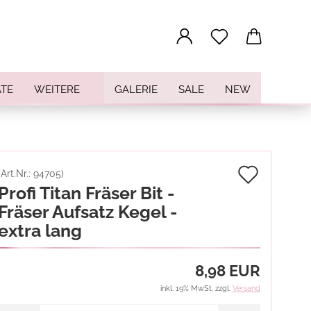
...
TE
WEITERE
GALERIE
SALE
NEW
Auf
(Art.Nr.:
94705
)
Profi Titan Fräser Bit -
den
Fräser Aufsatz Kegel -
Merkz
extra lang
8,98 EUR
inkl. 19% MwSt. zzgl.
Versand