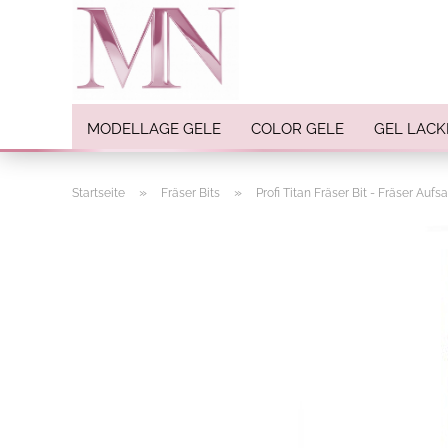
MODELLAGE GELE
COLOR GELE
GEL LACK
»
»
Startseite
Fräser Bits
Profi Titan Fräser Bit - Fräser Aufs
Nail Art anzeigen
Strasssteine
Einlegemotive / Overlays
Pigmente
Nail Sticker
Nail Art Folien
Nail Stamping
Glitter
INK Colors
Nail Art Sets