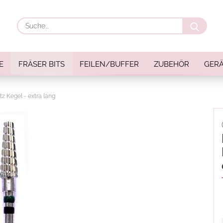
Suche
E
FRÄSER BITS
FEILEN/BUFFER
ZUBEHÖR
GERÄ
atz Kegel - extra lang