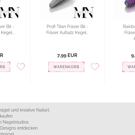
ser Bit -
Profi Titan Fräser Bit -
Rainbo
Kegel...
Fräser Aufsatz Kegel...
Fräse
UR
7,99 EUR
9
RB
WARENKORB
WA
ägel und kreative Nailart.
kaufen.
 Nagelstudios.
e Designs entdecken.
elnägel.