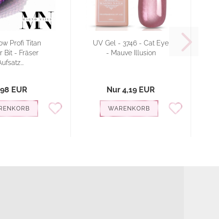
w Profi Titan
UV Gel - 3746 - Cat Eye
U
r Bit - Fräser
- Mauve Illusion
Aufsatz...
,98 EUR
Nur 4,19 EUR
RENKORB
WARENKORB