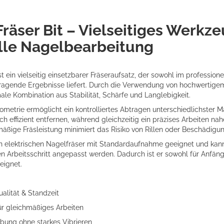
räser Bit – Vielseitiges Werkze
lle Nagelbearbeitung
st ein vielseitig einsetzbarer Fräseraufsatz, der sowohl im profession
rragende Ergebnisse liefert. Durch die Verwendung von hochwertig
imale Kombination aus Stabilität, Schärfe und Langlebigkeit.
metrie ermöglicht ein kontrolliertes Abtragen unterschiedlichster Mat
h effizient entfernen, während gleichzeitig ein präzises Arbeiten n
hmäßige Fräsleistung minimiert das Risiko von Rillen oder Beschädig
igen elektrischen Nagelfräser mit Standardaufnahme geeignet und kan
gen Arbeitsschritt angepasst werden. Dadurch ist er sowohl für Anfäng
eignet.
alität & Standzeit
ür gleichmäßiges Arbeiten
ng ohne starkes Vibrieren