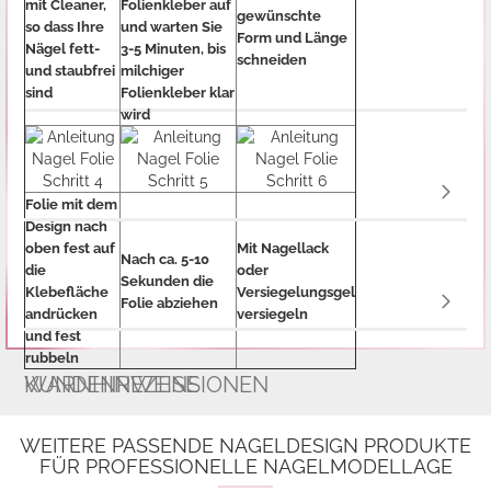
mit Cleaner,
Folienkleber auf
gewünschte
so dass Ihre
und warten Sie
Form und Länge
Nägel fett-
3-5 Minuten, bis
schneiden
und staubfrei
milchiger
sind
Folienkleber klar
wird
Folie mit dem
Design nach
oben fest auf
Mit Nagellack
Nach ca. 5-10
die
oder
Sekunden die
Klebefläche
Versiegelungsgel
Folie abziehen
andrücken
versiegeln
und fest
rubbeln
WARNHINWEISE
KUNDENREZENSIONEN
WEITERE PASSENDE NAGELDESIGN PRODUKTE
FÜR PROFESSIONELLE NAGELMODELLAGE