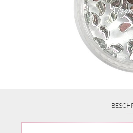
Airbrush
3D Nail Formen
Feine Acrylfarbe / Aquarell
Nail Piercing
BESCH