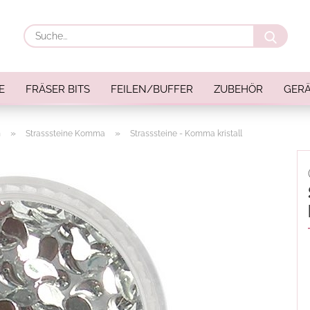
Suche
E
FRÄSER BITS
FEILEN/BUFFER
ZUBEHÖR
GERÄ
»
»
n
Strasssteine Komma
Strasssteine - Komma kristall