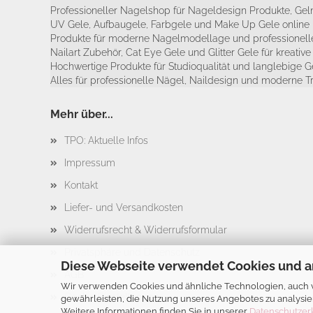
Professioneller Nagelshop für Nageldesign Produkte, Geln
UV Gele, Aufbaugele, Farbgele und Make Up Gele online 
Produkte für moderne Nagelmodellage und professionelle
Nailart Zubehör, Cat Eye Gele und Glitter Gele für kreativ
Hochwertige Produkte für Studioqualität und langlebige G
Alles für professionelle Nägel, Naildesign und moderne T
Mehr über...
TPO: Aktuelle Infos
Impressum
Kontakt
Liefer- und Versandkosten
Widerrufsrecht & Widerrufsformular
Privatsphäre und Datenschutz
Diese Webseite verwendet Cookies und a
AGB
Wir verwenden Cookies und ähnliche Technologien, auch vo
Cookie Einstellungen
gewährleisten, die Nutzung unseres Angebotes zu analysie
Weitere Informationen finden Sie in unserer
Datenschutzer