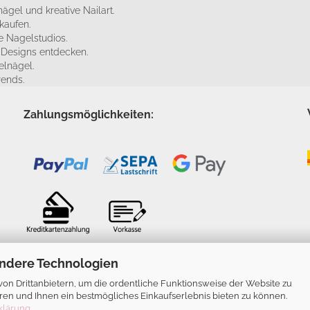
ägel und kreative Nailart.
kaufen.
 Nagelstudios.
e Designs entdecken.
elnägel.
rends.
Zahlungsmöglichkeiten:
ndere Technologien
n Drittanbietern, um die ordentliche Funktionsweise der Website zu
ren und Ihnen ein bestmögliches Einkaufserlebnis bieten zu können.
klärung
.