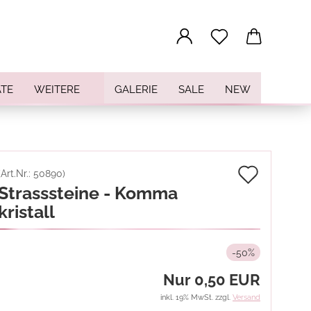
...
TE
WEITERE
GALERIE
SALE
NEW
Auf
(Art.Nr.:
50890
)
Strasssteine - Komma
den
kristall
Merkz
-50%
Nur 0,50 EUR
inkl. 19% MwSt. zzgl.
Versand