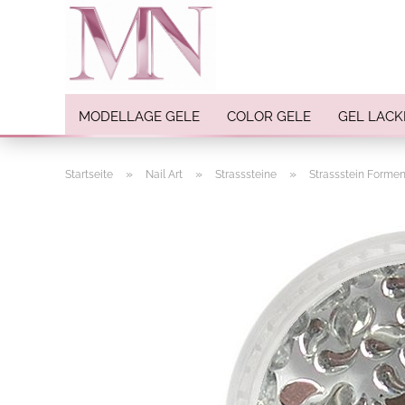
MODELLAGE GELE
COLOR GELE
GEL LACK
»
»
»
Startseite
Nail Art
Strasssteine
Strassstein Forme
Nail Art anzeigen
Strasssteine
Einlegemotive / Overlays
Pigmente
Nail Sticker
Nail Art Folien
Nail Stamping
Glitter
INK Colors
Nail Art Sets