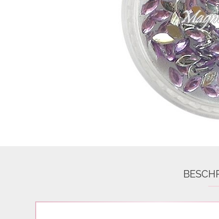
Airbrush
3D Nail Formen
Feine Acrylfarbe / Aquarell
Nail Piercing
BESCH