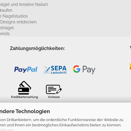
ägel und kreative Nailart.
kaufen.
 Nagelstudios.
e Designs entdecken.
elnägel.
rends.
Zahlungsmöglichkeiten:
ndere Technologien
n Drittanbietern, um die ordentliche Funktionsweise der Website zu
ren und Ihnen ein bestmögliches Einkaufserlebnis bieten zu können.
klärung
.