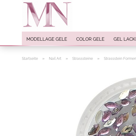
MODELLAGE GELE
COLOR GELE
GEL LACK
»
»
»
Startseite
Nail Art
Strasssteine
Strassstein Forme
Nail Art anzeigen
Strasssteine
Einlegemotive / Overlays
Pigmente
Nail Sticker
Nail Art Folien
Nail Stamping
Glitter
INK Colors
Nail Art Sets