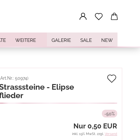
...
TE
WEITERE
GALERIE
SALE
NEW
Auf
(Art.Nr.:
50974
)
Strasssteine - Elipse
den
flieder
Merkz
-50%
Nur 0,50 EUR
inkl. 19% MwSt. zzgl.
Versand