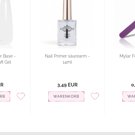
r Base -
Nail Primer säurearm -
Mylar Fe
ft Gel
14ml
UR
3,49 EUR
0
RB
WARENKORB
WA