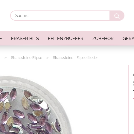
Suche
E
FRÄSER BITS
FEILEN/BUFFER
ZUBEHÖR
GERÄ
»
»
n
Strasssteine Elipse
Strasssteine - Elipse flieder