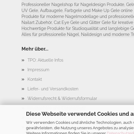
Professioneller Nagelshop für Nageldesign Produkte, Geln
UV Gele, Aufbaugele, Farbgele und Make Up Gele online 
Produkte für moderne Nagelmodellage und professionelle
Nailart Zubehör, Cat Eye Gele und Glitter Gele für kreativ
Hochwertige Produkte für Studioqualität und langlebige G
Alles für professionelle Nägel, Naildesign und moderne T
Mehr über...
TPO: Aktuelle Infos
Impressum
Kontakt
Liefer- und Versandkosten
Widerrufsrecht & Widerrufsformular
Privatsphäre und Datenschutz
Diese Webseite verwendet Cookies und a
AGB
Wir verwenden Cookies und ähnliche Technologien, auch vo
Cookie Einstellungen
gewährleisten, die Nutzung unseres Angebotes zu analysie
Weitere Informationen finden Sie in unserer
Datenschutzer