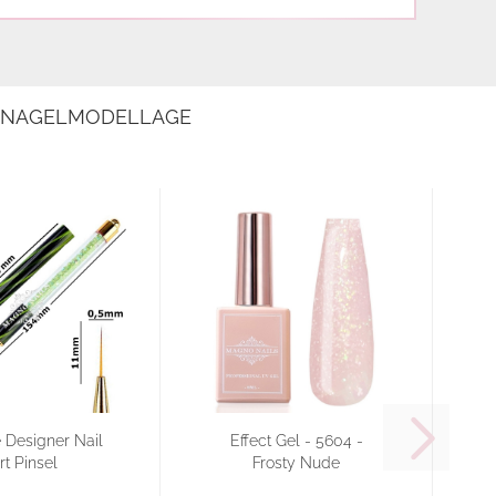
E NAGELMODELLAGE
 Designer Nail
Effect Gel - 5604 -
D
rt Pinsel
Frosty Nude