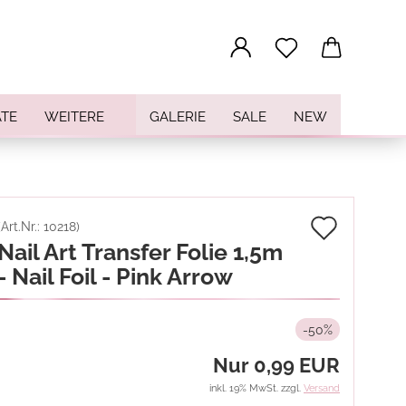
...
TE
WEITERE
GALERIE
SALE
NEW
Auf
(Art.Nr.:
10218
)
Nail Art Transfer Folie 1,5m
den
- Nail Foil - Pink Arrow
Merkz
-50%
Nur 0,99 EUR
inkl. 19% MwSt. zzgl.
Versand