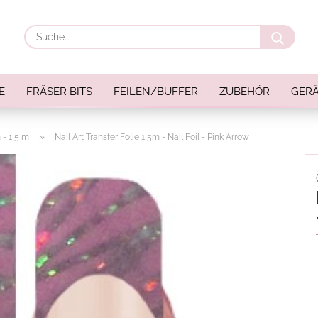
Suche
E
FRÄSER BITS
FEILEN/BUFFER
ZUBEHÖR
GERÄ
»
 - 1,5 m
Nail Art Transfer Folie 1,5m - Nail Foil - Pink Arrow