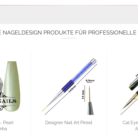
E NAGELDESIGN PRODUKTE FÜR PROFESSIONELL
- Pearl
Designer Nail Art Pinsel
Cat Eye
inha
A