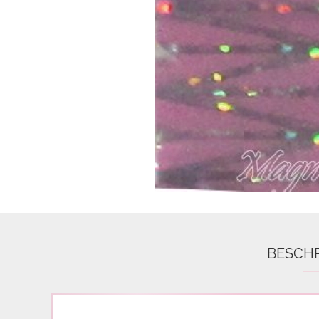
Airbrush
3D Nail Formen
Feine Acrylfarbe / Aquarell
Nail Piercing
BESCH