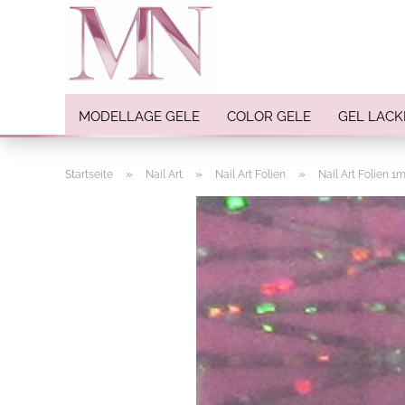
MODELLAGE GELE
COLOR GELE
GEL LACK
»
»
»
Startseite
Nail Art
Nail Art Folien
Nail Art Folien 1m
Nail Art anzeigen
Strasssteine
Einlegemotive / Overlays
Pigmente
Nail Sticker
Nail Art Folien
Nail Stamping
Glitter
INK Colors
Nail Art Sets