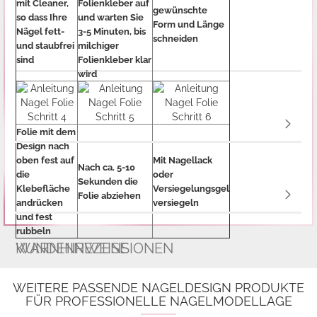
mit Cleaner,
Folienkleber auf
gewünschte
so dass Ihre
und warten Sie
Form und Länge
Nägel fett-
3-5 Minuten, bis
schneiden
und staubfrei
milchiger
sind
Folienkleber klar
wird
Folie mit dem
Design nach
oben fest auf
Mit Nagellack
Nach ca. 5-10
die
oder
Sekunden die
Klebefläche
Versiegelungsgel
Folie abziehen
andrücken
versiegeln
und fest
rubbeln
WARNHINWEISE
KUNDENREZENSIONEN
WEITERE PASSENDE NAGELDESIGN PRODUKTE
FÜR PROFESSIONELLE NAGELMODELLAGE