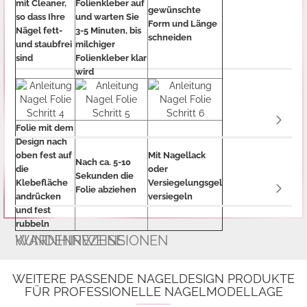
mit Cleaner,
Folienkleber auf
gewünschte
so dass Ihre
und warten Sie
Form und Länge
Nägel fett-
3-5 Minuten, bis
schneiden
und staubfrei
milchiger
sind
Folienkleber klar
wird
Folie mit dem
Design nach
oben fest auf
Mit Nagellack
Nach ca. 5-10
die
oder
Sekunden die
Klebefläche
Versiegelungsgel
Folie abziehen
andrücken
versiegeln
und fest
rubbeln
WARNHINWEISE
KUNDENREZENSIONEN
WEITERE PASSENDE NAGELDESIGN PRODUKTE
FÜR PROFESSIONELLE NAGELMODELLAGE