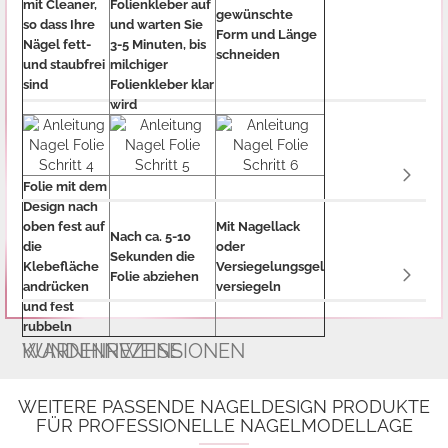
mit Cleaner,
Folienkleber auf
gewünschte
so dass Ihre
und warten Sie
Form und Länge
Nägel fett-
3-5 Minuten, bis
schneiden
und staubfrei
milchiger
sind
Folienkleber klar
wird
Folie mit dem
Design nach
oben fest auf
Mit Nagellack
Nach ca. 5-10
die
oder
Sekunden die
Klebefläche
Versiegelungsgel
Folie abziehen
andrücken
versiegeln
und fest
rubbeln
WARNHINWEISE
KUNDENREZENSIONEN
WEITERE PASSENDE NAGELDESIGN PRODUKTE
FÜR PROFESSIONELLE NAGELMODELLAGE