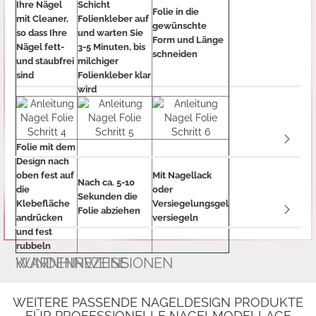
Ihre Nägel
Schicht
Folie in die
mit Cleaner,
Folienkleber auf
gewünschte
so dass Ihre
und warten Sie
Form und Länge
Nägel fett-
3-5 Minuten, bis
schneiden
und staubfrei
milchiger
sind
Folienkleber klar
wird
Folie mit dem
Design nach
oben fest auf
Mit Nagellack
Nach ca. 5-10
die
oder
Sekunden die
Klebefläche
Versiegelungsgel
Folie abziehen
andrücken
versiegeln
und fest
rubbeln
WARNHINWEISE
KUNDENREZENSIONEN
WEITERE PASSENDE NAGELDESIGN PRODUKTE
FÜR PROFESSIONELLE NAGELMODELLAGE