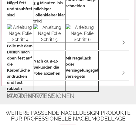
Nägel fett-
3-5 Minuten, bis
schneiden
und staubfrei
milchiger
sind
Folienkleber klar
wird
Folie mit dem
Design nach
oben fest auf
Mit Nagellack
Nach ca. 5-10
die
oder
Sekunden die
Klebefläche
Versiegelungsgel
Folie abziehen
andrücken
versiegeln
und fest
rubbeln
WARNHINWEISE
KUNDENREZENSIONEN
WEITERE PASSENDE NAGELDESIGN PRODUKTE
FÜR PROFESSIONELLE NAGELMODELLAGE