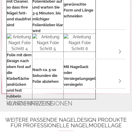
mit Cleaner,
Folienkleber auf
gewünschte
so dass Ihre
und warten Sie
Form und Länge
Nägel fett-
3-5 Minuten, bis
schneiden
und staubfrei
milchiger
sind
Folienkleber klar
wird
Folie mit dem
Design nach
oben fest auf
Mit Nagellack
Nach ca. 5-10
die
oder
Sekunden die
Klebefläche
Versiegelungsgel
Folie abziehen
andrücken
versiegeln
und fest
rubbeln
WARNHINWEISE
KUNDENREZENSIONEN
WEITERE PASSENDE NAGELDESIGN PRODUKTE
FÜR PROFESSIONELLE NAGELMODELLAGE