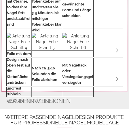
mit Cleaner,
Folienkleber auf
gewünschte
so dass Ihre
und warten Sie
Form und Länge
Nägel fett-
3-5 Minuten, bis
schneiden
und staubfrei
milchiger
sind
Folienkleber klar
wird
Folie mit dem
Design nach
oben fest auf
Mit Nagellack
Nach ca. 5-10
die
oder
Sekunden die
Klebefläche
Versiegelungsgel
Folie abziehen
andrücken
versiegeln
und fest
rubbeln
WARNHINWEISE
KUNDENREZENSIONEN
WEITERE PASSENDE NAGELDESIGN PRODUKTE
FÜR PROFESSIONELLE NAGELMODELLAGE