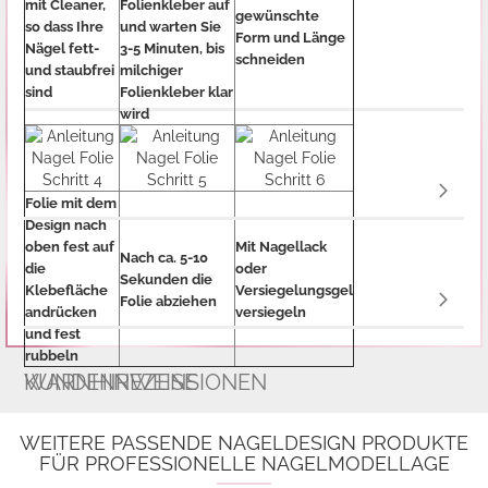
mit Cleaner,
Folienkleber auf
gewünschte
so dass Ihre
und warten Sie
Form und Länge
Nägel fett-
3-5 Minuten, bis
schneiden
und staubfrei
milchiger
sind
Folienkleber klar
wird
Folie mit dem
Design nach
oben fest auf
Mit Nagellack
Nach ca. 5-10
die
oder
Sekunden die
Klebefläche
Versiegelungsgel
Folie abziehen
andrücken
versiegeln
und fest
rubbeln
WARNHINWEISE
KUNDENREZENSIONEN
WEITERE PASSENDE NAGELDESIGN PRODUKTE
FÜR PROFESSIONELLE NAGELMODELLAGE