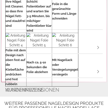
Ihre Nägel
Schicht
Folie in die
mit Cleaner,
Folienkleber auf
gewünschte
so dass Ihre
und warten Sie
Form und Länge
Nägel fett-
3-5 Minuten, bis
schneiden
und staubfrei
milchiger
sind
Folienkleber klar
wird
Folie mit dem
Design nach
oben fest auf
Mit Nagellack
Nach ca. 5-10
die
oder
Sekunden die
Klebefläche
Versiegelungsgel
Folie abziehen
andrücken
versiegeln
und fest
rubbeln
WARNHINWEISE
KUNDENREZENSIONEN
WEITERE PASSENDE NAGELDESIGN PRODUKTE
FÜR PROFESSIONELLE NAGELMODELLAGE