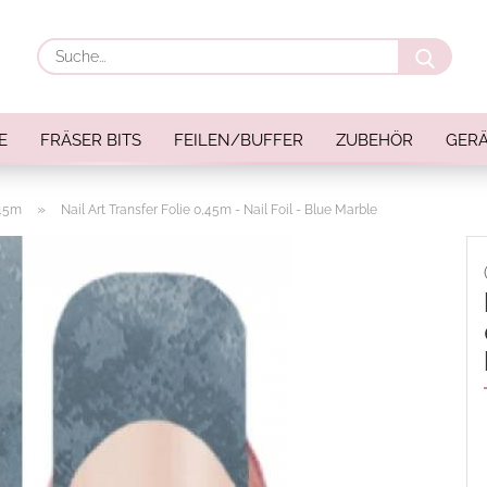
Suche
E
FRÄSER BITS
FEILEN/BUFFER
ZUBEHÖR
GERÄ
»
,45m
Nail Art Transfer Folie 0,45m - Nail Foil - Blue Marble