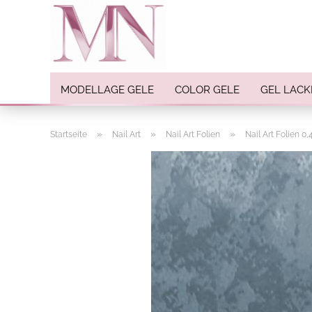
MODELLAGE GELE
COLOR GELE
GEL LACK
»
»
»
Startseite
Nail Art
Nail Art Folien
Nail Art Folien 0
Nail Art anzeigen
Strasssteine
Einlegemotive / Overlays
Pigmente
Nail Sticker
Nail Art Folien
Nail Stamping
Glitter
INK Colors
Nail Art Sets