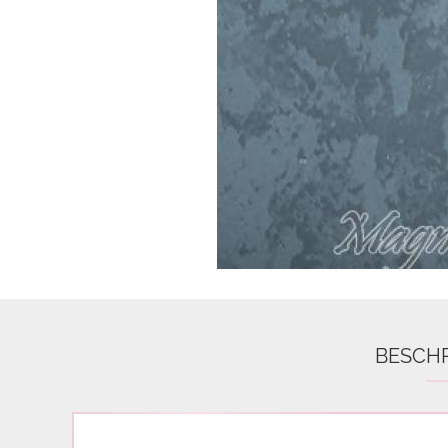
Airbrush
3D Nail Formen
Feine Acrylfarbe / Aquarell
Nail Piercing
BESCH