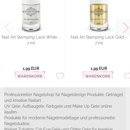
Nail Art Stamping Lack White -
Nail Art Stamping Lack Gold -
7 ml
7 ml
1,99 EUR
1,99 EUR
WARENKORB
WARENKORB
Professioneller Nagelshop für Nageldesign Produkte, Gelnägel
und kreative Nailart.
UV Gele, Aufbaugele, Farbgele und Make Up Gele online
kaufen.
Produkte für moderne Nagelmodellage und professionelle
Nagelstudios.
Nailart Zubehör, Cat Eye Gele und Glitter Gele für kreative